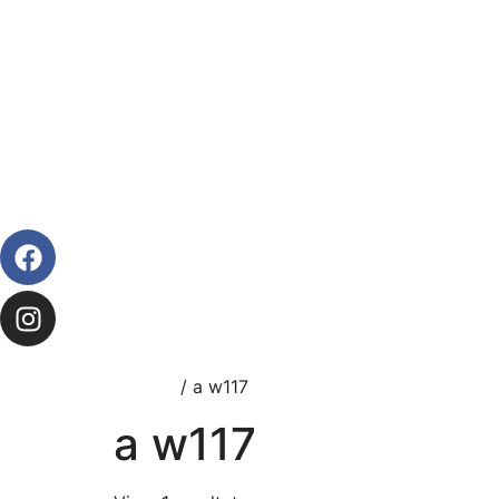
Forside
/ a w117
a w117