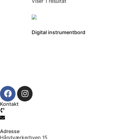
Viser 1 resultat
Digital instrumentbord
6.495,00
kr.
Læs mere
Kontakt
61 777 104
info@jtcmb.dk
Adresse
Håndværkerbyen 15