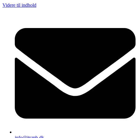
Videre til indhold
info@jtcmb.dk