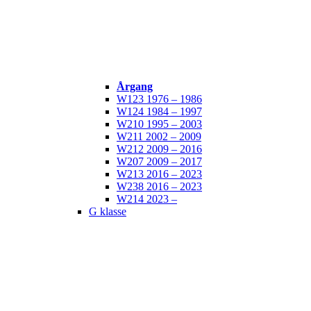
Årgang
W123 1976 – 1986
W124 1984 – 1997
W210 1995 – 2003
W211 2002 – 2009
W212 2009 – 2016
W207 2009 – 2017
W213 2016 – 2023
W238 2016 – 2023
W214 2023 –
G klasse