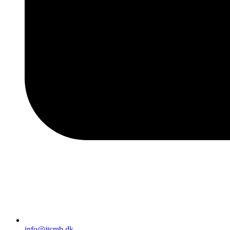
info@jtcmb.dk