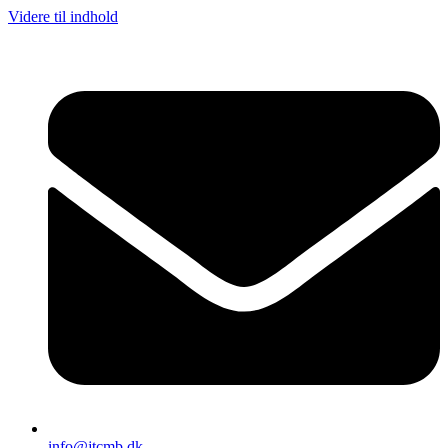
Videre til indhold
info@jtcmb.dk