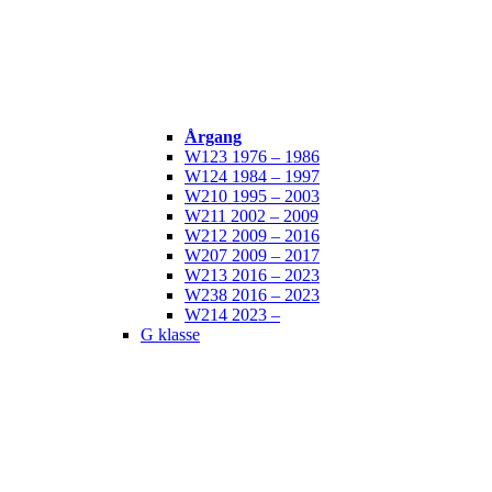
Årgang
W123 1976 – 1986
W124 1984 – 1997
W210 1995 – 2003
W211 2002 – 2009
W212 2009 – 2016
W207 2009 – 2017
W213 2016 – 2023
W238 2016 – 2023
W214 2023 –
G klasse