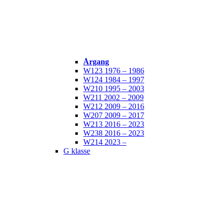
Årgang
W123 1976 – 1986
W124 1984 – 1997
W210 1995 – 2003
W211 2002 – 2009
W212 2009 – 2016
W207 2009 – 2017
W213 2016 – 2023
W238 2016 – 2023
W214 2023 –
G klasse