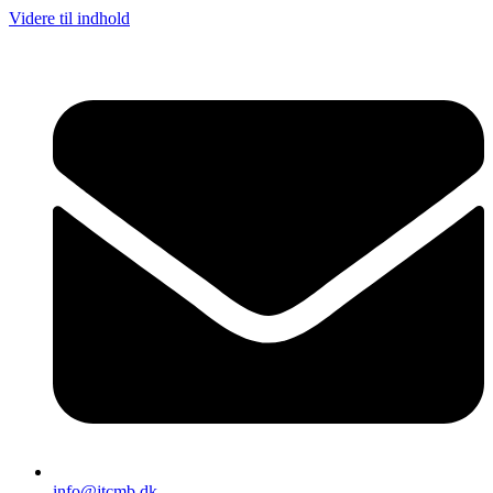
Videre til indhold
info@jtcmb.dk