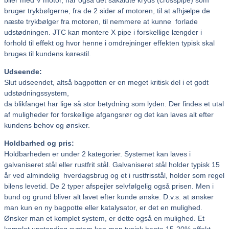
bruger trykbølgerne, fra de 2 sider af motoren, til at afhjælpe de
næste trykbølger fra motoren, til nemmere at kunne forlade
udstødningen. JTC kan montere X pipe i forskellige længder i
forhold til effekt og hvor henne i omdrejninger effekten typisk skal
bruges til kundens kørestil.
Udseende:
Slut udseendet, altså bagpotten er en meget kritisk del i et godt
udstødningssystem,
da blikfanget har lige så stor betydning som lyden. Der findes et utal
af muligheder for forskellige afgangsrør og det kan laves alt efter
kundens behov og ønsker.
Holdbarhed og pris:
Holdbarheden er under 2 kategorier. Systemet kan laves i
galvaniseret stål eller rustfrit stål. Galvaniseret stål holder typisk 15
år ved almindelig hverdagsbrug og et i rustfrisstål, holder som regel
bilens levetid. De 2 typer afspejler selvfølgelig også prisen. Men i
bund og grund bliver alt lavet efter kunde ønske. D.v.s. at ønsker
man kun en ny bagpotte eller katalysator, er det en mulighed.
Ønsker man et komplet system, er dette også en mulighed. Et
komplet upstanding system kan man typisk hente 15-20% effekt