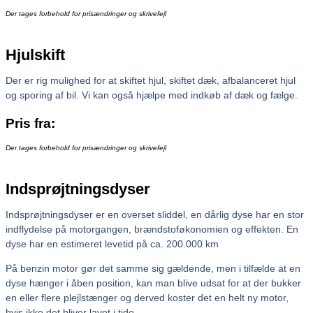
Der tages forbehold for prisændringer og skrivefejl
Hjulskift
Der er rig mulighed for at skiftet hjul, skiftet dæk, afbalanceret hjul
og sporing af bil. Vi kan også hjælpe med indkøb af dæk og fælge.
Pris fra:
Der tages forbehold for prisændringer og skrivefejl
Indsprøjtningsdyser
Indsprøjtningsdyser er en overset sliddel, en dårlig dyse har en stor
indflydelse på motorgangen, brændstoføkonomien og effekten. En
dyse har en estimeret levetid på ca. 200.000 km
På benzin motor gør det samme sig gældende, men i tilfælde at en
dyse hænger i åben position, kan man blive udsat for at der bukker
en eller flere plejlstænger og derved koster det en helt ny motor,
hvis ikke det bliver lavet i tide.