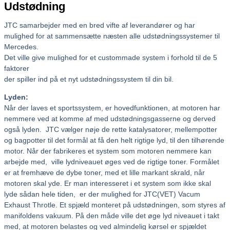
Udstødning
JTC samarbejder med en bred vifte af leverandører og har
mulighed for at sammensætte næsten alle udstødningssystemer til
Mercedes.
Det ville give mulighed for et custommade system i forhold til de 5
faktorer
der spiller ind på et nyt udstødningssystem til din bil.
Lyden:
Når der laves et sportssystem, er hovedfunktionen, at motoren har
nemmere ved at komme af med udstødningsgasserne og derved
også lyden. JTC vælger nøje de rette katalysatorer, mellempotter
og bagpotter til det formål at få den helt rigtige lyd, til den tilhørende
motor. Når der fabrikeres et system som motoren nemmere kan
arbejde med, ville lydniveauet øges ved de rigtige toner. Formålet
er at fremhæve de dybe toner, med et lille markant skrald, når
motoren skal yde. Er man interesseret i et system som ikke skal
lyde sådan hele tiden, er der mulighed for JTC(VET) Vacum
Exhaust Throtle. Et spjæld monteret på udstødningen, som styres af
manifoldens vakuum. På den måde ville det øge lyd niveauet i takt
med, at motoren belastes og ved almindelig kørsel er spjældet