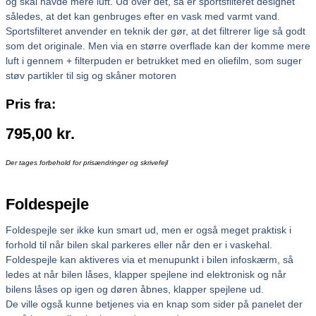
og skal havde mere luft. Ud over det, så er sportsfilteret designet
således, at det kan genbruges efter en vask med varmt vand.
Sportsfilteret anvender en teknik der gør, at det filtrerer lige så godt
som det originale. Men via en større overflade kan der komme mere
luft i gennem + filterpuden er betrukket med en oliefilm, som suger
støv partikler til sig og skåner motoren
Pris fra:
795,00
kr.
Der tages forbehold for prisændringer og skrivefejl
Foldespejle
Foldespejle ser ikke kun smart ud, men er også meget praktisk i
forhold til når bilen skal parkeres eller når den er i vaskehal.
Foldespejle kan aktiveres via et menupunkt i bilen infoskærm, så
ledes at når bilen låses, klapper spejlene ind elektronisk og når
bilens låses op igen og døren åbnes, klapper spejlene ud.
De ville også kunne betjenes via en knap som sider på panelet der