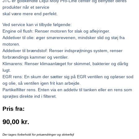
JTC er godkendte Liqui Moly Pro-Line center og benytter deres
produkter når et service
skal være mere end perfekt.
Ved service kan vi tilbyde følgende:
Engine oil flush: Renser motoren for slak og aflejringer.
Addetiver til olie: øger smørerevenen, mindsker slid og støj fra
motoren.
Addetiver til brændstof: Renser indsprøjtnings system, renser
forbrændings kammer og ventiler.
Klimarens: Renser klimaanlæget for skimmel, bakterier og dårlig
lugt.
EGR rens: En skum der sætter sig på EGR ventilen og opløser sod
og olie, så ventilen igen frit kan arbejde.
Partikelfilter rens. Enten via en addetiv til tanken eller en rens som
sprøjtes direkte ind i filteret.
Pris fra:
90,00
kr.
Der tages forbehold for prisændringer og skrivefejl