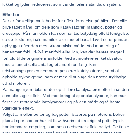
lukket og lyden reduceres, som var det bilens standard system.
Effekten:
Der er forskellige muligheder for effekt forøgelse på bilen. Der ville
blive taget hånd om dele som katalysatorer, manifold, potter og
crosspipe. På manifolden kan der hentes betydelig effekt forøgelse,
da de fleste originale manifolde er meget basalt lavet og er primært
opbygget efter den mest økonomiske måde. Ved montering af
bananmanifold, 4-2-1 manifold eller lign, kan der hentes meget i
forhold til de originale manifolde. Ved at montere en katalysator,
med et andet celle antal og et andet rumfang, kan
udstødningsgassen nemmere passerer katalysatoren, samt at
opholde trykbølgerne, som er med til at suge den næste trykbølge
ud af motoren.
På mange nyere biler er der op til flere katalysatorer efter hinanden,
som alle tager effekt. Ved montering af sportskatalysator, kan man
fjerne de resterende katalysatorer og på den måde også hente
yderligere effekt.
Valget af mellempotter og bagpotter, baseres på motorens behov,
plus at sportspotter har frit flow, hvorimod en original potte typisk
har kammerdæmpning, som også nedsætter effekt og lyd. De fleste
biler med V motor, har også det såkaldte kryds (crosspipe) som