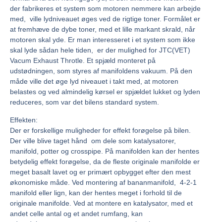
der fabrikeres et system som motoren nemmere kan arbejde
med, ville lydniveauet øges ved de rigtige toner. Formålet er
at fremhæve de dybe toner, med et lille markant skrald, når
motoren skal yde. Er man interesseret i et system som ikke
skal lyde sådan hele tiden, er der mulighed for JTC(VET)
Vacum Exhaust Throtle. Et spjæld monteret på
udstødningen, som styres af manifoldens vakuum. På den
måde ville det øge lyd niveauet i takt med, at motoren
belastes og ved almindelig kørsel er spjældet lukket og lyden
reduceres, som var det bilens standard system.
Effekten:
Der er forskellige muligheder for effekt forøgelse på bilen.
Der ville blive taget hånd om dele som katalysatorer,
manifold, potter og crosspipe. På manifolden kan der hentes
betydelig effekt forøgelse, da de fleste originale manifolde er
meget basalt lavet og er primært opbygget efter den mest
økonomiske måde. Ved montering af bananmanifold, 4-2-1
manifold eller lign, kan der hentes meget i forhold til de
originale manifolde. Ved at montere en katalysator, med et
andet celle antal og et andet rumfang, kan