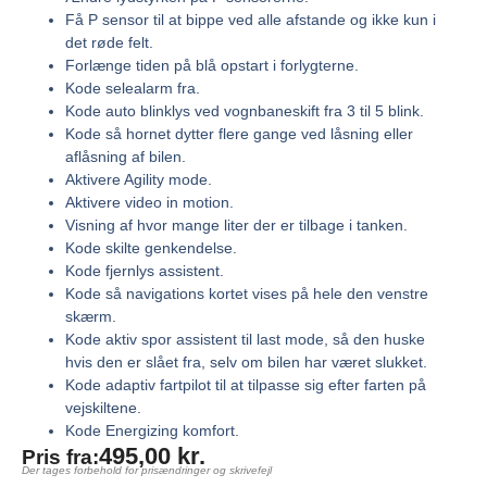
Få P sensor til at bippe ved alle afstande og ikke kun i
det røde felt.
Forlænge tiden på blå opstart i forlygterne.
Kode selealarm fra.
Kode auto blinklys ved vognbaneskift fra 3 til 5 blink.
Kode så hornet dytter flere gange ved låsning eller
aflåsning af bilen.
Aktivere Agility mode.
Aktivere video in motion.
Visning af hvor mange liter der er tilbage i tanken.
Kode skilte genkendelse.
Kode fjernlys assistent.
Kode så navigations kortet vises på hele den venstre
skærm.
Kode aktiv spor assistent til last mode, så den huske
hvis den er slået fra, selv om bilen har været slukket.
Kode adaptiv fartpilot til at tilpasse sig efter farten på
vejskiltene.
Kode Energizing komfort.
495,00
kr.
Pris fra:
Der tages forbehold for prisændringer og skrivefejl