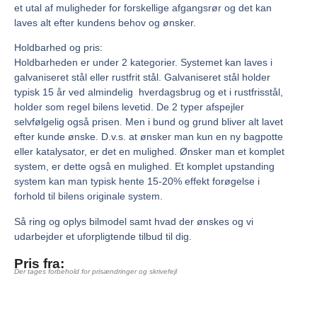
et utal af muligheder for forskellige afgangsrør og det kan
laves alt efter kundens behov og ønsker.
Holdbarhed og pris:
Holdbarheden er under 2 kategorier. Systemet kan laves i
galvaniseret stål eller rustfrit stål. Galvaniseret stål holder
typisk 15 år ved almindelig hverdagsbrug og et i rustfrisstål,
holder som regel bilens levetid. De 2 typer afspejler
selvfølgelig også prisen. Men i bund og grund bliver alt lavet
efter kunde ønske. D.v.s. at ønsker man kun en ny bagpotte
eller katalysator, er det en mulighed. Ønsker man et komplet
system, er dette også en mulighed. Et komplet upstanding
system kan man typisk hente 15-20% effekt forøgelse i
forhold til bilens originale system.
Så ring og oplys bilmodel samt hvad der ønskes og vi
udarbejder et uforpligtende tilbud til dig.
Pris fra:
Der tages forbehold for prisændringer og skrivefejl