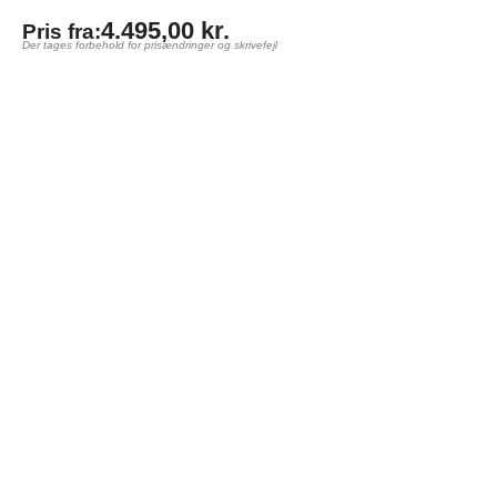
4.495,00
kr.
Pris fra:
Der tages forbehold for prisændringer og skrivefejl