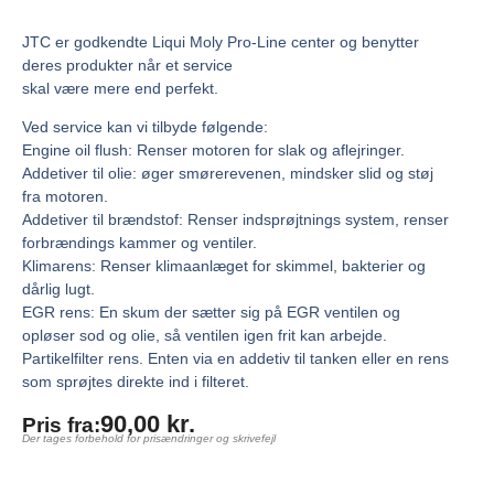
JTC er godkendte Liqui Moly Pro-Line center og benytter
deres produkter når et service
skal være mere end perfekt.
Ved service kan vi tilbyde følgende:
Engine oil flush: Renser motoren for slak og aflejringer.
Addetiver til olie: øger smørerevenen, mindsker slid og støj
fra motoren.
Addetiver til brændstof: Renser indsprøjtnings system, renser
forbrændings kammer og ventiler.
Klimarens: Renser klimaanlæget for skimmel, bakterier og
dårlig lugt.
EGR rens: En skum der sætter sig på EGR ventilen og
opløser sod og olie, så ventilen igen frit kan arbejde.
Partikelfilter rens. Enten via en addetiv til tanken eller en rens
som sprøjtes direkte ind i filteret.
90,00
kr.
Pris fra:
Der tages forbehold for prisændringer og skrivefejl