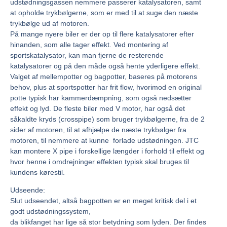
udstødningsgassen nemmere passerer katalysatoren, samt
at opholde trykbølgerne, som er med til at suge den næste
trykbølge ud af motoren.
På mange nyere biler er der op til flere katalysatorer efter
hinanden, som alle tager effekt. Ved montering af
sportskatalysator, kan man fjerne de resterende
katalysatorer og på den måde også hente yderligere effekt.
Valget af mellempotter og bagpotter, baseres på motorens
behov, plus at sportspotter har frit flow, hvorimod en original
potte typisk har kammerdæmpning, som også nedsætter
effekt og lyd. De fleste biler med V motor, har også det
såkaldte kryds (crosspipe) som bruger trykbølgerne, fra de 2
sider af motoren, til at afhjælpe de næste trykbølger fra
motoren, til nemmere at kunne forlade udstødningen. JTC
kan montere X pipe i forskellige længder i forhold til effekt og
hvor henne i omdrejninger effekten typisk skal bruges til
kundens kørestil.
Udseende:
Slut udseendet, altså bagpotten er en meget kritisk del i et
godt udstødningssystem,
da blikfanget har lige så stor betydning som lyden. Der findes