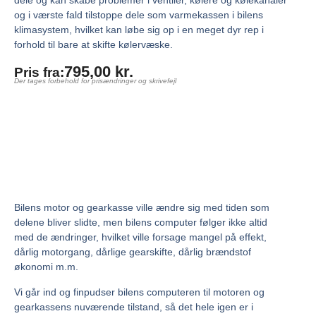
dele og kan skabe problemer i ventiler, kølere og kølekanaler
og i værste fald tilstoppe dele som varmekassen i bilens
klimasystem, hvilket kan løbe sig op i en meget dyr rep i
forhold til bare at skifte kølervæske.
795,00
kr.
Pris fra:
Der tages forbehold for prisændringer og skrivefejl
Bilens motor og gearkasse ville ændre sig med tiden som
delene bliver slidte, men bilens computer følger ikke altid
med de ændringer, hvilket ville forsage mangel på effekt,
dårlig motorgang, dårlige gearskifte, dårlig brændstof
økonomi m.m.
Vi går ind og finpudser bilens computeren til motoren og
gearkassens nuværende tilstand, så det hele igen er i