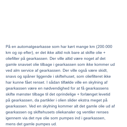
På en automatgearkasse som har kørt mange km (200.000
km og op efter), er det ikke altid nok bare at skifte olie +
oliefilter på gearkassen. Der ville altid være noget af det
gamle snavset olie tilbage i gearkassen som ikke kommer ud
ved alm service af gearkassen. Der ville også være skidt,
snavs og spåner liggende i skiftehuset, som oliefilteret ikke
har kunne fået renset. I sådan tilfælde ville en skylning af
gearkassen være en nødvendighed for at få gearkassens
skifte mønster tilbage til det oprindelige + forlænget levetid
på gearkassen, da partikler i olien slider ekstra meget på
gearkassen. Ved en skylning kommer alt det gamle olie ud af
gearkassen og skiftehusets oliekanaler og ventiler renses
igennem via det nye olie som pumpes ind i gearkassen,
mens det gamle pumpes ud.