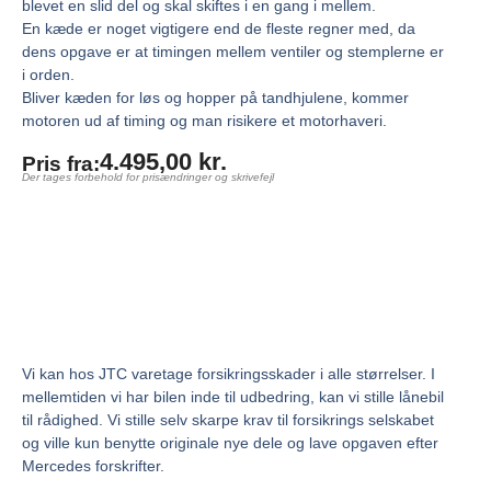
blevet en slid del og skal skiftes i en gang i mellem.
En kæde er noget vigtigere end de fleste regner med, da
dens opgave er at timingen mellem ventiler og stemplerne er
i orden.
Bliver kæden for løs og hopper på tandhjulene, kommer
motoren ud af timing og man risikere et motorhaveri.
4.495,00
kr.
Pris fra:
Der tages forbehold for prisændringer og skrivefejl
Vi kan hos JTC varetage forsikringsskader i alle størrelser. I
mellemtiden vi har bilen inde til udbedring, kan vi stille lånebil
til rådighed. Vi stille selv skarpe krav til forsikrings selskabet
og ville kun benytte originale nye dele og lave opgaven efter
Mercedes forskrifter.