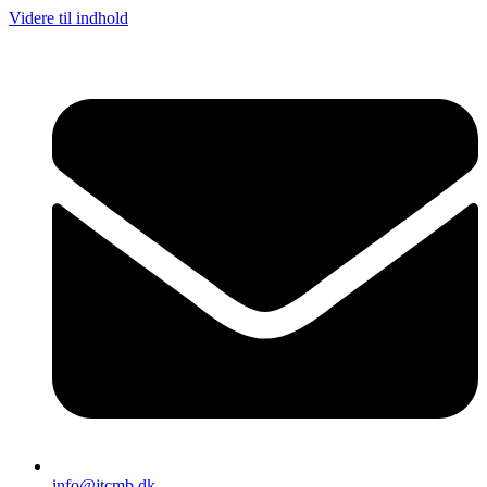
Videre til indhold
info@jtcmb.dk