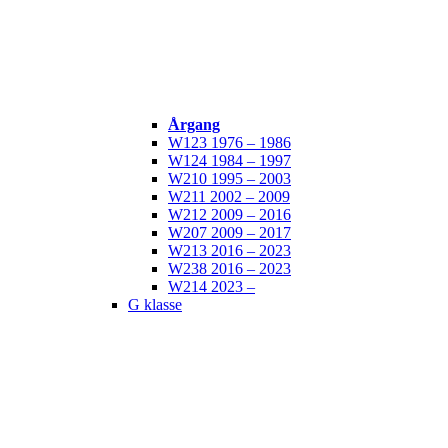
Årgang
W123 1976 – 1986
W124 1984 – 1997
W210 1995 – 2003
W211 2002 – 2009
W212 2009 – 2016
W207 2009 – 2017
W213 2016 – 2023
W238 2016 – 2023
W214 2023 –
G klasse