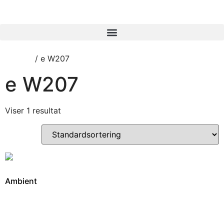
Forside
/ e W207
e W207
Viser 1 resultat
Ambient
4.495,00
kr.
Læs mere