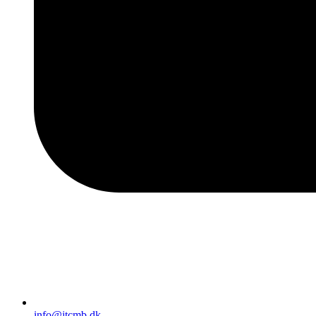
info@jtcmb.dk