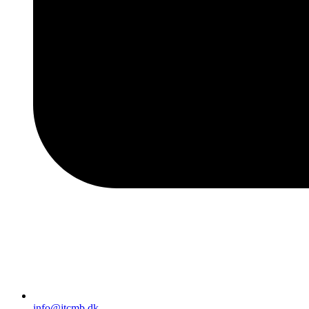
info@jtcmb.dk