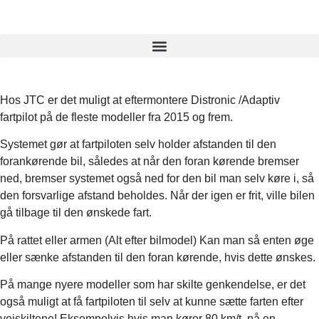
Hos JTC er det muligt at eftermontere Distronic /Adaptiv
fartpilot på de fleste modeller fra 2015 og frem.
Systemet gør at fartpiloten selv holder afstanden til den
forankørende bil, således at når den foran kørende bremser
ned, bremser systemet også ned for den bil man selv køre i, så
den forsvarlige afstand beholdes. Når der igen er frit, ville bilen
gå tilbage til den ønskede fart.
På rattet eller armen (Alt efter bilmodel) Kan man så enten øge
eller sænke afstanden til den foran kørende, hvis dette ønskes.
På mange nyere modeller som har skilte genkendelse, er det
også muligt at få fartpiloten til selv at kunne sætte farten efter
vejskiltene! Eksempelvis hvis man kører 80 km/t. på en