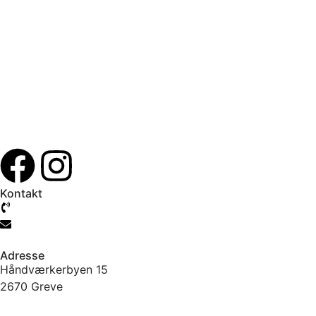
Kontakt
61 777 104
info@jtcmb.dk
Adresse
Håndværkerbyen 15
2670 Greve