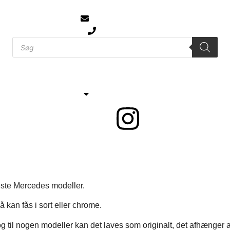
info@jtcmb.dk
61 777 104
Bilmærker
Kontakt
Om JTC
leste Mercedes modeller.
å kan fås i sort eller chrome.
l og til nogen modeller kan det laves som originalt, det afhænger