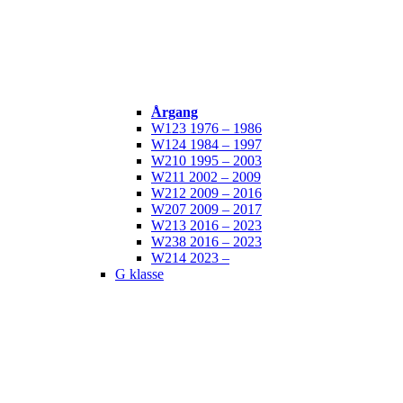
Årgang
W123 1976 – 1986
W124 1984 – 1997
W210 1995 – 2003
W211 2002 – 2009
W212 2009 – 2016
W207 2009 – 2017
W213 2016 – 2023
W238 2016 – 2023
W214 2023 –
G klasse