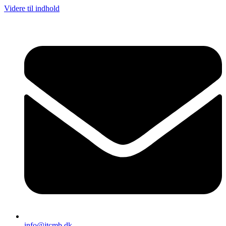
Videre til indhold
info@jtcmb.dk