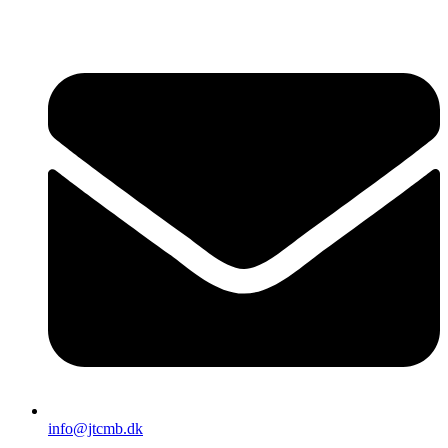
Videre
til
indhold
info@jtcmb.dk