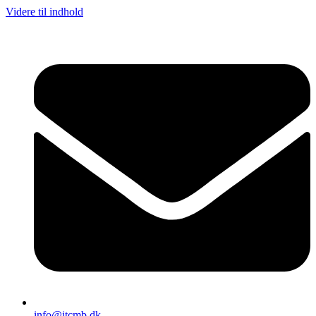
Videre til indhold
info@jtcmb.dk