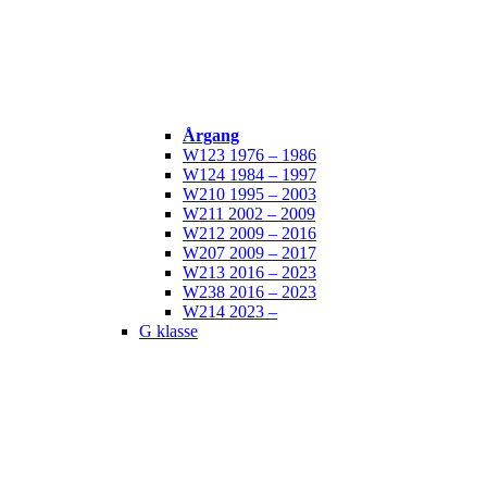
Årgang
W123 1976 – 1986
W124 1984 – 1997
W210 1995 – 2003
W211 2002 – 2009
W212 2009 – 2016
W207 2009 – 2017
W213 2016 – 2023
W238 2016 – 2023
W214 2023 –
G klasse