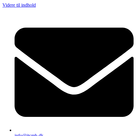
Videre til indhold
info@jtcmb.dk