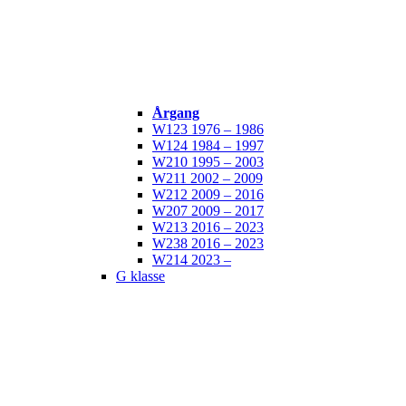
Årgang
W123 1976 – 1986
W124 1984 – 1997
W210 1995 – 2003
W211 2002 – 2009
W212 2009 – 2016
W207 2009 – 2017
W213 2016 – 2023
W238 2016 – 2023
W214 2023 –
G klasse