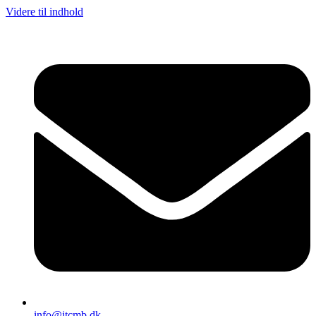
Videre til indhold
info@jtcmb.dk