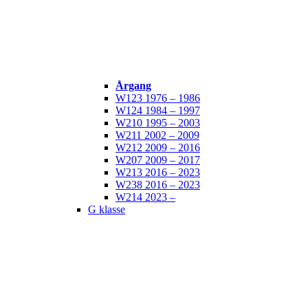
Årgang
W123 1976 – 1986
W124 1984 – 1997
W210 1995 – 2003
W211 2002 – 2009
W212 2009 – 2016
W207 2009 – 2017
W213 2016 – 2023
W238 2016 – 2023
W214 2023 –
G klasse