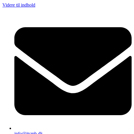
Videre til indhold
info@jtcmb.dk