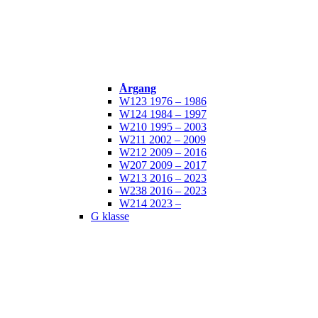
Årgang
W123 1976 – 1986
W124 1984 – 1997
W210 1995 – 2003
W211 2002 – 2009
W212 2009 – 2016
W207 2009 – 2017
W213 2016 – 2023
W238 2016 – 2023
W214 2023 –
G klasse