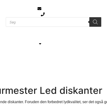
info@jtcmb.dk
61 777 104
Bilmærker
Kontakt
Om JTC
urmester Led diskanter
erende diskanter. Foruden den forbedret lydkvalitet, ser det også g