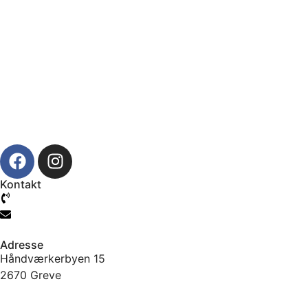
Kontakt
61 777 104
info@jtcmb.dk
Adresse
Håndværkerbyen 15
2670 Greve