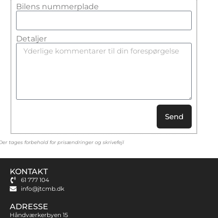
Bilens nummerplade
Detaljer
Send
Der tages forbehold for prisændringer og skrivefejl
KONTAKT
61 777 104
info@jtcmb.dk
ADRESSE
Håndværkerbyen 15