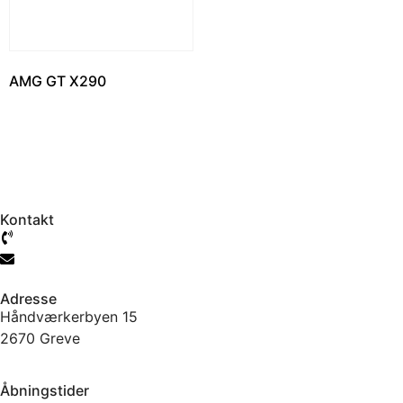
AMG GT X290
Læs mere
Kontakt
61 777 104
info@jtcmb.dk
Adresse
Håndværkerbyen 15
2670 Greve
Åbningstider