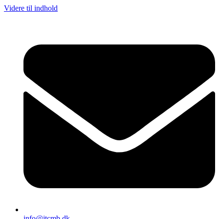
Videre til indhold
info@jtcmb.dk