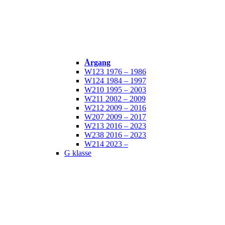
Årgang
W123 1976 – 1986
W124 1984 – 1997
W210 1995 – 2003
W211 2002 – 2009
W212 2009 – 2016
W207 2009 – 2017
W213 2016 – 2023
W238 2016 – 2023
W214 2023 –
G klasse