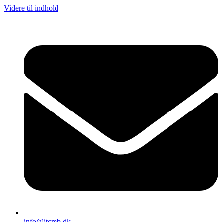
Videre til indhold
info@jtcmb.dk