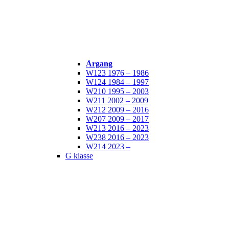
Årgang
W123 1976 – 1986
W124 1984 – 1997
W210 1995 – 2003
W211 2002 – 2009
W212 2009 – 2016
W207 2009 – 2017
W213 2016 – 2023
W238 2016 – 2023
W214 2023 –
G klasse