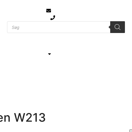
info@jtcmb.dk
61 777 104
Bilmærker
Kontakt
Om JTC
sen W213