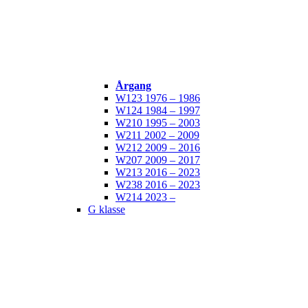
Årgang
W123 1976 – 1986
W124 1984 – 1997
W210 1995 – 2003
W211 2002 – 2009
W212 2009 – 2016
W207 2009 – 2017
W213 2016 – 2023
W238 2016 – 2023
W214 2023 –
G klasse