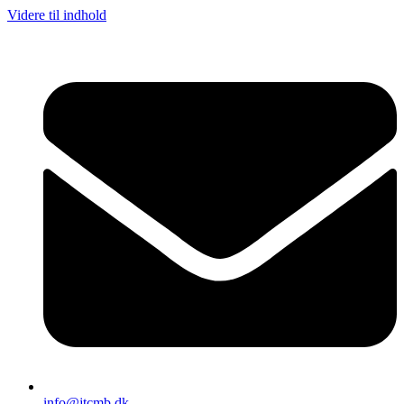
Videre til indhold
info@jtcmb.dk