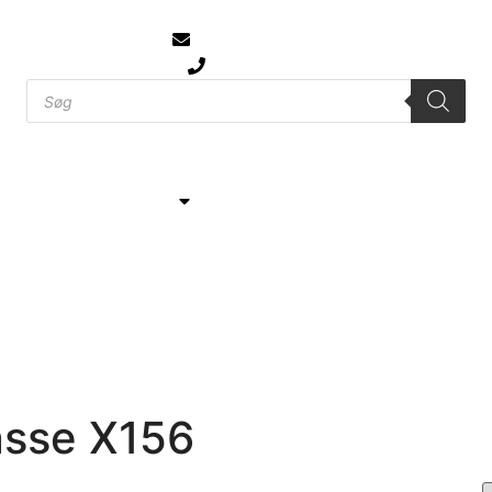
info@jtcmb.dk
61 777 104
Bilmærker
Kontakt
Om JTC
asse X156