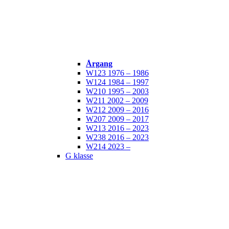
Årgang
W123 1976 – 1986
W124 1984 – 1997
W210 1995 – 2003
W211 2002 – 2009
W212 2009 – 2016
W207 2009 – 2017
W213 2016 – 2023
W238 2016 – 2023
W214 2023 –
G klasse