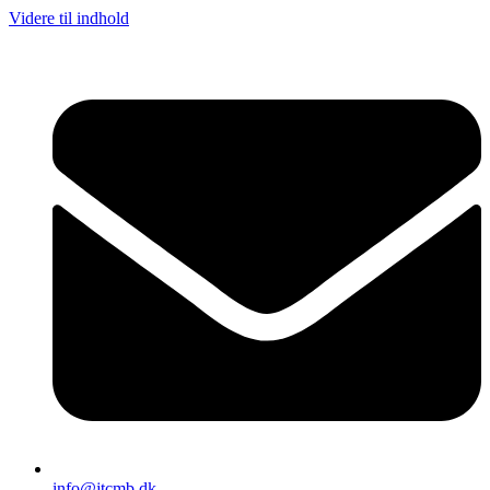
Videre til indhold
info@jtcmb.dk