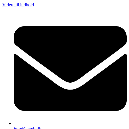
Videre til indhold
info@jtcmb.dk