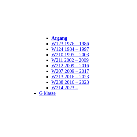
Årgang
W123 1976 – 1986
W124 1984 – 1997
W210 1995 – 2003
W211 2002 – 2009
W212 2009 – 2016
W207 2009 – 2017
W213 2016 – 2023
W238 2016 – 2023
W214 2023 –
G klasse